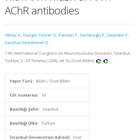
AChR antibodies
Yilmaz V.
,
Gungor-Tuncer O.
,
Parman Y.
,
Serdaroglu P.
,
Deymeer F.
,
Saruhan-Direskeneli G.
11th International Congress on Neuromuscular Diseases, İstanbul,
Türkiye, 2 - 07 Temmuz 2006, cilt.16, (Özet Bildiri)
Yayın Türü:
Bildiri / Özet Bildiri
Cilt numarası:
16
Basıldığı Şehir:
İstanbul
Basıldığı Ülke:
Türkiye
İstanbul Üniversitesi Adresli:
Evet