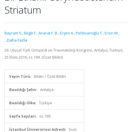
Striatum
Bayram S.
,
Bilgili F.
,
Anarat F. B.
,
Erşen A.
,
Pehlivanoğlu T.
,
Ersin M.
,
...Daha Fazla
26. Ulusal Türk Ortopedi ve Travmatoloji Kongresi, Antalya, Türkiye,
25 Ekim 2016, ss.199, (Özet Bildiri)
Yayın Türü:
Bildiri / Özet Bildiri
Basıldığı Şehir:
Antalya
Basıldığı Ülke:
Türkiye
Sayfa Sayıları:
ss.199
İstanbul Üniversitesi Adresli:
Evet