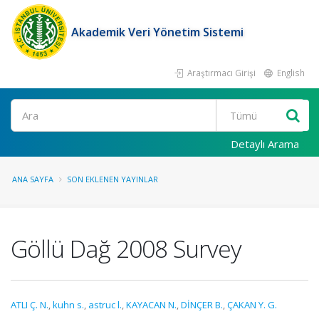
Akademik Veri Yönetim Sistemi
Araştırmacı Girişi
English
Ara
Detaylı Arama
ANA SAYFA
SON EKLENEN YAYINLAR
Göllü Dağ 2008 Survey
ATLI Ç. N.
,
kuhn s.
,
astruc l.
,
KAYACAN N.
,
DİNÇER B.
,
ÇAKAN Y. G.