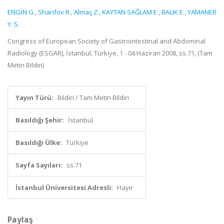
ENGİN G.
,
Sharifov R.
,
Almaç Z.
,
KAYTAN SAĞLAM E.
,
BALIK E.
,
YAMANER
Y. S.
Congress of European Society of Gastrointestinal and Abdominal
Radiology (ESGAR), İstanbul, Türkiye, 1 - 04 Haziran 2008, ss.71, (Tam
Metin Bildiri)
Yayın Türü:
Bildiri / Tam Metin Bildiri
Basıldığı Şehir:
İstanbul
Basıldığı Ülke:
Türkiye
Sayfa Sayıları:
ss.71
İstanbul Üniversitesi Adresli:
Hayır
Paylaş