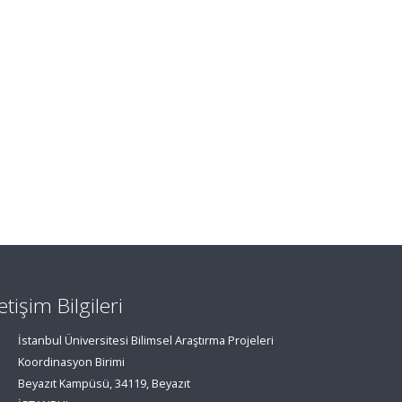
letişim Bilgileri
İstanbul Üniversitesi Bilimsel Araştırma Projeleri
Koordinasyon Birimi
Beyazıt Kampüsü, 34119, Beyazıt