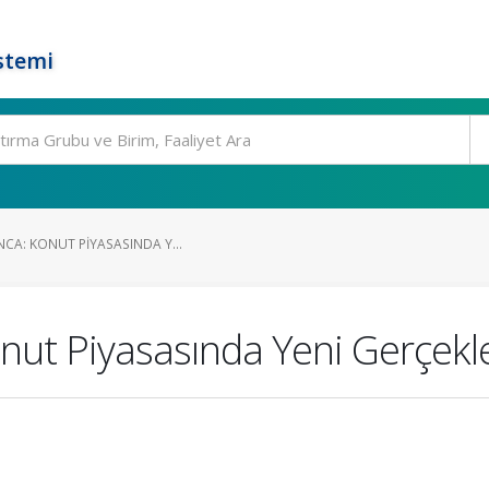
stemi
NCA: KONUT PIYASASINDA Y...
onut Piyasasında Yeni Gerçekl