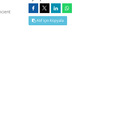
ncient
Atıf İçin Kopyala