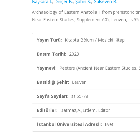
Baykara İ.
,
Dinçer B.
,
Şahin S.
,
Gülseven B.
Archaeology of Eastern Anatolia I: from prehistoric t
Near Eastern Studies, Supplement 60), Leuven, ss.55
Yayın Türü:
Kitapta Bölüm / Mesleki Kitap
Basım Tarihi:
2023
Yayınevi:
Peeters (Ancient Near Eastern Studies,
Basıldığı Şehir:
Leuven
Sayfa Sayıları:
ss.55-78
Editörler:
Batmaz,A.,Erdem, Editör
İstanbul Üniversitesi Adresli:
Evet