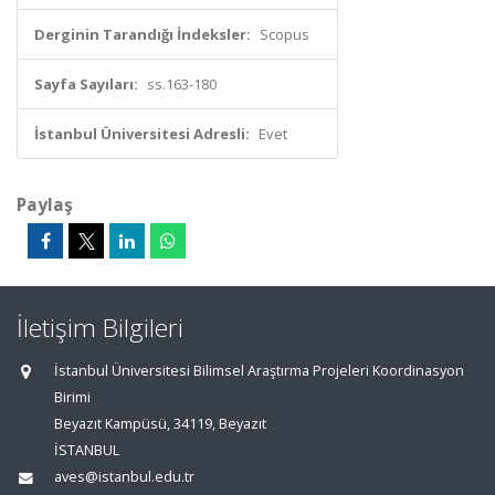
Derginin Tarandığı İndeksler:
Scopus
Sayfa Sayıları:
ss.163-180
İstanbul Üniversitesi Adresli:
Evet
Paylaş
İletişim Bilgileri
İstanbul Üniversitesi Bilimsel Araştırma Projeleri Koordinasyon
Birimi
Beyazıt Kampüsü, 34119, Beyazıt
İSTANBUL
aves@istanbul.edu.tr