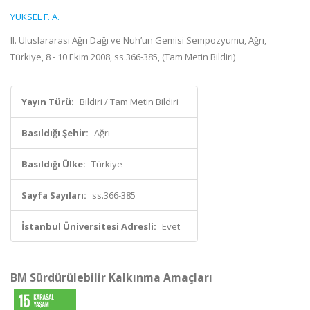
YÜKSEL F. A.
II. Uluslararası Ağrı Dağı ve Nuh’un Gemisi Sempozyumu, Ağrı,
Türkiye, 8 - 10 Ekim 2008, ss.366-385, (Tam Metin Bildiri)
Yayın Türü:
Bildiri / Tam Metin Bildiri
Basıldığı Şehir:
Ağrı
Basıldığı Ülke:
Türkiye
Sayfa Sayıları:
ss.366-385
İstanbul Üniversitesi Adresli:
Evet
BM Sürdürülebilir Kalkınma Amaçları