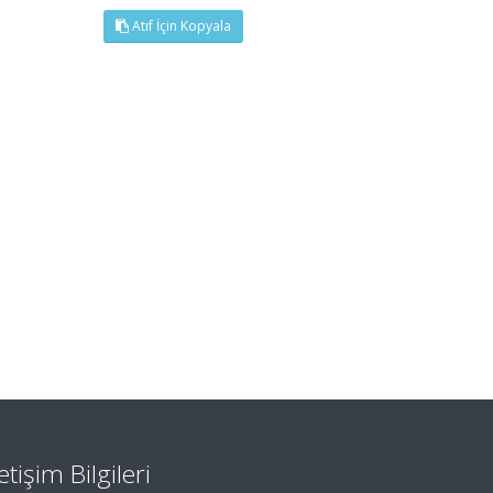
Atıf İçin Kopyala
letişim Bilgileri