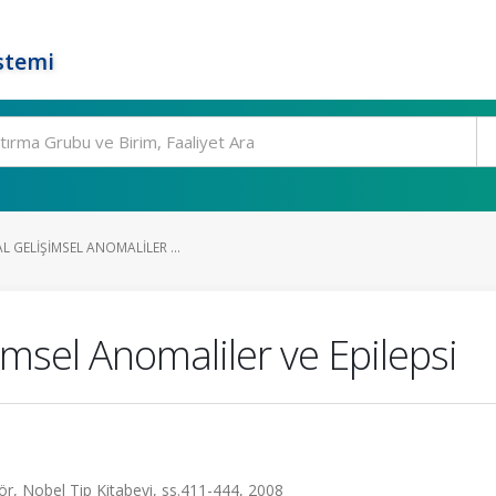
stemi
L GELIŞIMSEL ANOMALILER ...
imsel Anomaliler ve Epilepsi
ör, Nobel Tip Kitabevi, ss.411-444, 2008