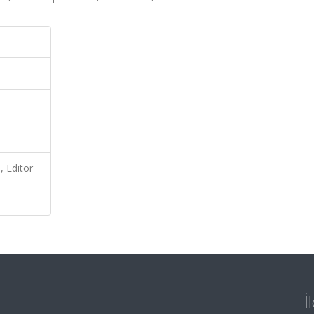
, Editör
İ