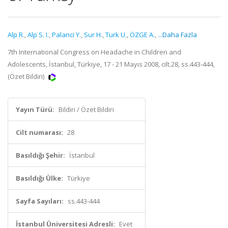
Alp R.
,
Alp S. I.
,
Palanci Y.
,
Sur H.
,
Turk U.
,
ÖZGE A.
,
...Daha Fazla
7th International Congress on Headache in Children and
Adolescents, İstanbul, Türkiye, 17 - 21 Mayıs 2008, cilt.28, ss.443-444,
(Özet Bildiri)
Yayın Türü:
Bildiri / Özet Bildiri
Cilt numarası:
28
Basıldığı Şehir:
İstanbul
Basıldığı Ülke:
Türkiye
Sayfa Sayıları:
ss.443-444
İstanbul Üniversitesi Adresli:
Evet