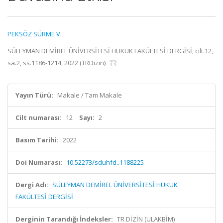
PEKSÖZ SÜRME V.
SÜLEYMAN DEMİREL ÜNİVERSİTESİ HUKUK FAKÜLTESİ DERGİSİ, cilt.12,
sa.2, ss.1186-1214, 2022 (TRDizin)
Yayın Türü:
Makale / Tam Makale
Cilt numarası:
12
Sayı:
2
Basım Tarihi:
2022
Doi Numarası:
10.52273/sduhfd..1188225
Dergi Adı:
SÜLEYMAN DEMİREL ÜNİVERSİTESİ HUKUK
FAKÜLTESİ DERGİSİ
Derginin Tarandığı İndeksler:
TR DİZİN (ULAKBİM)