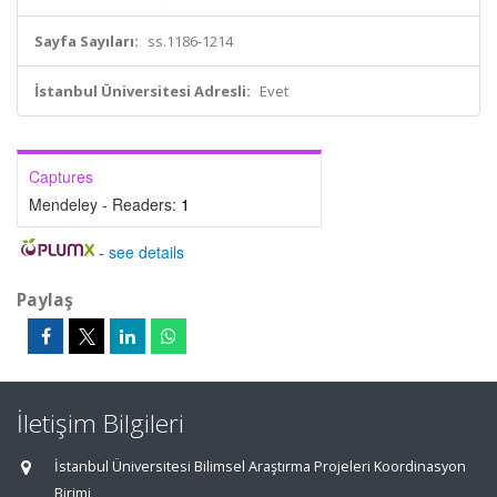
Sayfa Sayıları:
ss.1186-1214
İstanbul Üniversitesi Adresli:
Evet
Captures
Mendeley - Readers:
1
-
see details
Paylaş
İletişim Bilgileri
İstanbul Üniversitesi Bilimsel Araştırma Projeleri Koordinasyon
Birimi