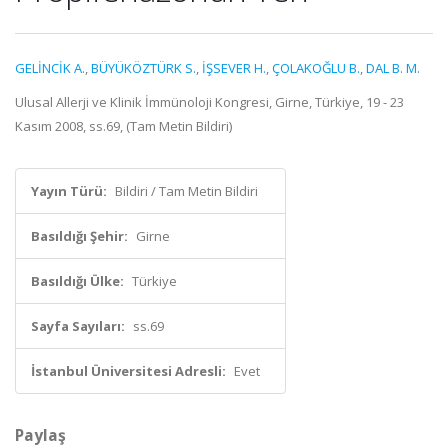
GELİNCİK A.
,
BÜYÜKÖZTÜRK S.
,
İŞSEVER H.
,
ÇOLAKOĞLU B.
,
DAL B. M.
Ulusal Allerji ve Klinik İmmünoloji Kongresi, Girne, Türkiye, 19 - 23
Kasım 2008, ss.69, (Tam Metin Bildiri)
Yayın Türü:
Bildiri / Tam Metin Bildiri
Basıldığı Şehir:
Girne
Basıldığı Ülke:
Türkiye
Sayfa Sayıları:
ss.69
İstanbul Üniversitesi Adresli:
Evet
Paylaş