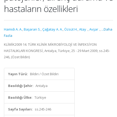
hastaların özellikleri
Hamidi A. A.
,
Başaran S.
,
Çağatay A. A.
,
Özsüt H.
,
Atay .
,
Avşar .
,
...Daha
Fazla
KLİMİK2009 14. TÜRK KLİNİK MİKROBİYOLOJİ VE İNFEKSİYON
HASTALIKLARI KONGRESİ, Antalya, Türkiye, 25 - 29 Mart 2009, ss.245-
246, (Özet Bildiri)
Yayın Türü:
Bildiri / Özet Bildiri
Basıldığı Şehir:
Antalya
Basıldığı Ülke:
Türkiye
Sayfa Sayıları:
ss.245-246