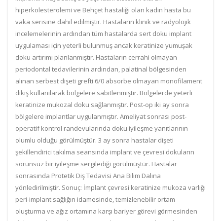
hiperkolesterolemi ve Behçet hastalığı olan kadın hasta bu
vaka serisine dahil edilmiştir. Hastaların klinik ve radyolojik
incelemelerinin ardından tüm hastalarda sert doku implant
uygulaması için yeterli bulunmuş ancak keratinize yumuşak
doku artırımı planlanmıştır. Hastaların cerrahi olmayan
periodontal tedavilerinin ardından, palatinal bölgesinden
alınan serbest dişeti grefti 6/0 absorbe olmayan monofilament
dikiş kullanılarak bölgelere sabitlenmiştir. Bölgelerde yeterli
keratinize mukozal doku sağlanmıştır. Post-op iki ay sonra
bölgelere implantlar uygulanmıştır. Ameliyat sonrası post-
operatif kontrol randevularında doku iyileşme yanıtlarının
olumlu olduğu görülmüştür. 3 ay sonra hastalar dişeti
şekillendirici takılma seansında implant ve çevresi dokuların
sorunsuz bir iyileşme sergilediği görülmüştür. Hastalar
sonrasında Protetik Diş Tedavisi Ana Bilim Dalına
yönledirilmiştir. Sonuç: İmplant çevresi keratinize mukoza varlığı
peri-implant sağlığın idamesinde, temizlenebilir ortam
oluşturma ve ağız ortamına karşı bariyer görevi görmesinden