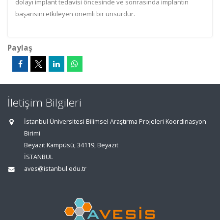
dolayı implant tedavisi öncesinde ve sonrasında implantın
başarısını etkileyen önemli bir unsurdur.
Paylaş
İletişim Bilgileri
İstanbul Üniversitesi Bilimsel Araştırma Projeleri Koordinasyon
Birimi
Beyazıt Kampüsü, 34119, Beyazıt
İSTANBUL
aves@istanbul.edu.tr