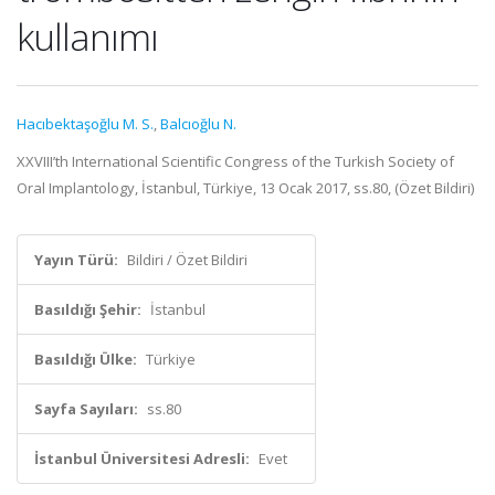
kullanımı
Hacıbektaşoğlu M. S.
,
Balcıoğlu N.
XXVIII’th International Scientific Congress of the Turkish Society of
Oral Implantology, İstanbul, Türkiye, 13 Ocak 2017, ss.80, (Özet Bildiri)
Yayın Türü:
Bildiri / Özet Bildiri
Basıldığı Şehir:
İstanbul
Basıldığı Ülke:
Türkiye
Sayfa Sayıları:
ss.80
İstanbul Üniversitesi Adresli:
Evet