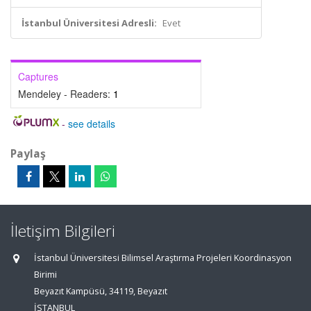
İstanbul Üniversitesi Adresli:
Evet
Captures
Mendeley - Readers:
1
-
see details
Paylaş
İletişim Bilgileri
İstanbul Üniversitesi Bilimsel Araştırma Projeleri Koordinasyon
Birimi
Beyazıt Kampüsü, 34119, Beyazıt
İSTANBUL