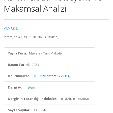
Makamsal Analizi
YILMAZ E.
İstem, sa.41, ss.55-78, 2023 (TRDizin)
Yayın Türü:
Makale / Tam Makale
Basım Tarihi:
2023
Doi Numarası:
10.31591/istem.1279314
Dergi Adı:
İstem
Derginin Tarandığı İndeksler:
TR DİZİN (ULAKBİM)
Sayfa Sayıları:
ss.55-78