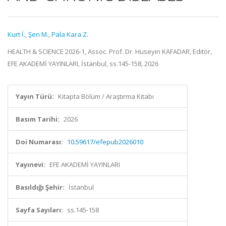
Kurt İ.
,
Şen M.
,
Pala Kara Z.
HEALTH & SCIENCE 2026-1, Assoc. Prof. Dr. Huseyin KAFADAR, Editör,
EFE AKADEMİ YAYINLARI, İstanbul, ss.145-158, 2026
Yayın Türü:
Kitapta Bölüm / Araştırma Kitabı
Basım Tarihi:
2026
Doi Numarası:
10.59617/efepub2026010
Yayınevi:
EFE AKADEMİ YAYINLARI
Basıldığı Şehir:
İstanbul
Sayfa Sayıları:
ss.145-158