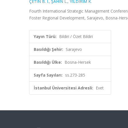
ÇETİN B. I.
,
ŞAHİN L.
,
YILDIRIM K.
Fourth International Strategic Management Conference
Foster Regional Development, Sarajevo, Bosna-Hersek,
Yayın Türü:
Bildiri / Özet Bildiri
Basıldığı Şehir:
Sarajevo
Basıldığı Ülke:
Bosna-Hersek
Sayfa Sayıları:
ss.273-285
İstanbul Üniversitesi Adresli:
Evet