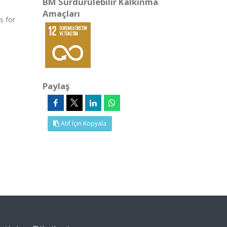
BM Sürdürülebilir Kalkınma
Amaçları
s for
Paylaş
Atıf İçin Kopyala