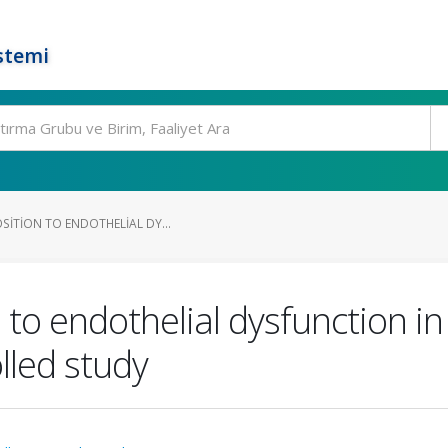
stemi
SITION TO ENDOTHELIAL DY...
 to endothelial dysfunction in
lled study