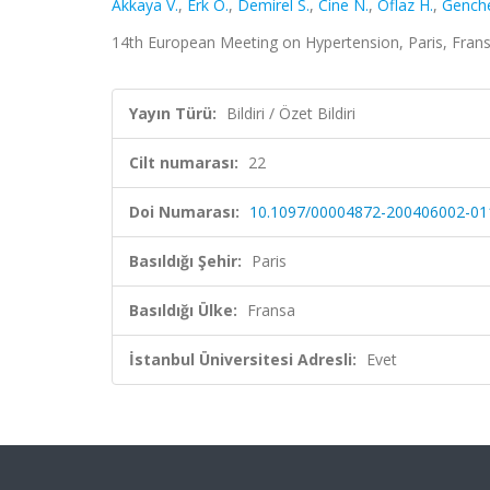
Akkaya V.
,
Erk O.
,
Demirel S.
,
Cine N.
,
Oflaz H.
,
Genche
14th European Meeting on Hypertension, Paris, Fransa, 
Yayın Türü:
Bildiri / Özet Bildiri
Cilt numarası:
22
Doi Numarası:
10.1097/00004872-200406002-01
Basıldığı Şehir:
Paris
Basıldığı Ülke:
Fransa
İstanbul Üniversitesi Adresli:
Evet