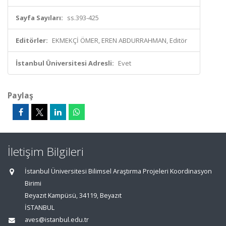
Sayfa Sayıları:
ss.393-425
Editörler:
EKMEKÇİ ÖMER, EREN ABDURRAHMAN, Editör
İstanbul Üniversitesi Adresli:
Evet
Paylaş
İletişim Bilgileri
İstanbul Üniversitesi Bilimsel Araştırma Projeleri Koordinasyon
Birimi
Beyazıt Kampüsü, 34119, Beyazıt
İSTANBUL
aves@istanbul.edu.tr