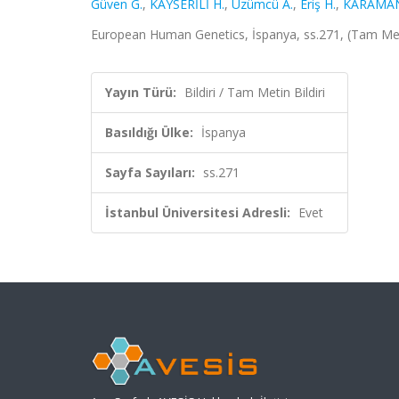
Güven G.
,
KAYSERİLİ H.
,
Üzümcü A.
,
Eriş H.
,
KARAMAN
European Human Genetics, İspanya, ss.271, (Tam Meti
Yayın Türü:
Bildiri / Tam Metin Bildiri
Basıldığı Ülke:
İspanya
Sayfa Sayıları:
ss.271
İstanbul Üniversitesi Adresli:
Evet