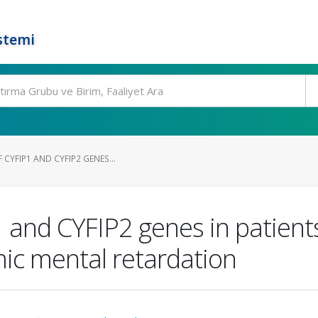
stemi
 CYFIP1 AND CYFIP2 GENES...
1 and CYFIP2 genes in patien
ic mental retardation