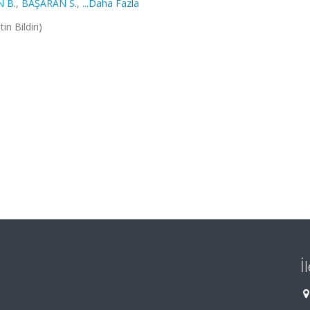
 B.
,
BAŞARAN S.
,
...Daha Fazla
n Bildiri)
İ