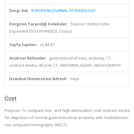
Dergi Adı:
EUROPEAN JOURNAL OF RADIOLOGY
Derginin Tarandığı İndeksler:
Science Citation Index
Expanded (SCI-EXPANDED), Scopus
Sayfa Sayıları:
ss.84-87
Anahtar Kelimeler:
gastrointestinal tract, anatomy, CT,
contrast media, HELICAL CT, ABDOMEN, AGENT, ANGIOGRAPHY
İstanbul Üniversitesi Adresli:
Hayır
Özet
Purpose: To compare low- and high-attenuation oral contrast media
for depiction of normal gastrointestinal anatomy with multidetector-
row computed tomography (MDCT).