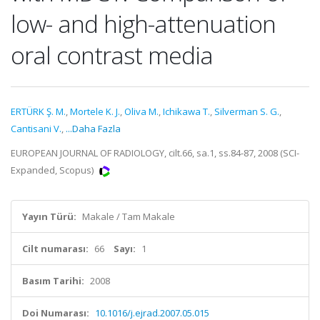
low- and high-attenuation
oral contrast media
ERTÜRK Ş. M.
,
Mortele K. J.
,
Oliva M.
,
Ichikawa T.
,
Silverman S. G.
,
Cantisani V.
,
...Daha Fazla
EUROPEAN JOURNAL OF RADIOLOGY, cilt.66, sa.1, ss.84-87, 2008 (SCI-
Expanded, Scopus)
Yayın Türü:
Makale / Tam Makale
Cilt numarası:
66
Sayı:
1
Basım Tarihi:
2008
Doi Numarası:
10.1016/j.ejrad.2007.05.015