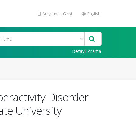
Araştırmacı Girişi
English
Detaylı Arama
eractivity Disorder
te University