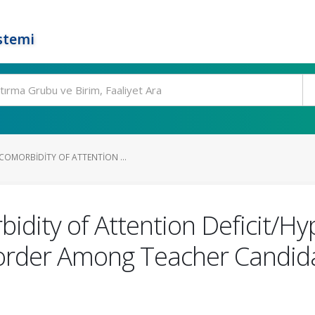
stemi
COMORBIDITY OF ATTENTION ...
dity of Attention Deficit/Hyp
sorder Among Teacher Candida