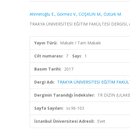
Ahmetoğlu E.
,
Görmez V.
,
COŞKUN M.
,
Öztürk M.
TRAKYA ÜNİVERSİTESİ EĞİTİM FAKÜLTESİ DERGİSİ, cilt
Yayın Türü:
Makale / Tam Makale
Cilt numarası:
7
Sayı:
1
Basım Tarihi:
2017
Dergi Adı:
TRAKYA ÜNİVERSİTESİ EĞİTİM FAKÜL
Derginin Tarandığı İndeksler:
TR DİZİN (ULAK
Sayfa Sayıları:
ss.96-103
İstanbul Üniversitesi Adresli:
Evet