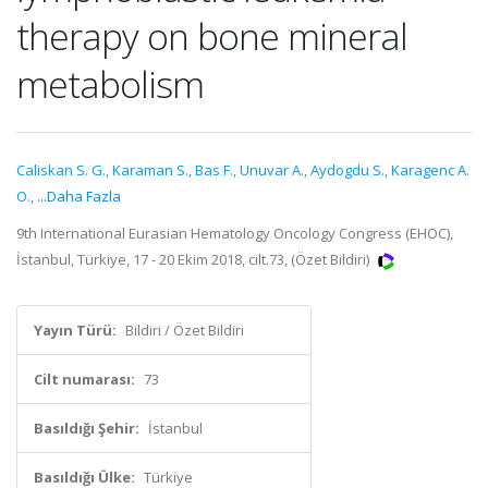
therapy on bone mineral
metabolism
Caliskan S. G.
,
Karaman S.
,
Bas F.
,
Unuvar A.
,
Aydogdu S.
,
Karagenc A.
O.
,
...Daha Fazla
9th International Eurasian Hematology Oncology Congress (EHOC),
İstanbul, Türkiye, 17 - 20 Ekim 2018, cilt.73, (Özet Bildiri)
Yayın Türü:
Bildiri / Özet Bildiri
Cilt numarası:
73
Basıldığı Şehir:
İstanbul
Basıldığı Ülke:
Türkiye