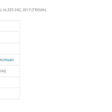
5, ss.325-342, 2017 (TRDizin)
 Mecmuası
BİM)