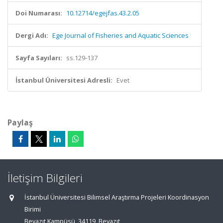
Doi Numarası:
10.12714/egejfas.43.2.05
Dergi Adı:
Ege Journal of Fisheries and Aquatic Sciences
Sayfa Sayıları:
ss.129-137
İstanbul Üniversitesi Adresli:
Evet
Paylaş
İletişim Bilgileri
İstanbul Üniversitesi Bilimsel Araştırma Projeleri Koordinasyon
Birimi
Beyazıt Kampüsü, 34119, Beyazıt