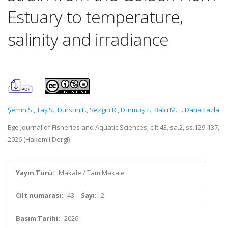
Estuary to temperature,
salinity and irradiance
Şemin S.
,
Taş S.
,
Dursun F.
,
Sezgin R.
,
Durmuş T.
,
Balcı M.
,
...Daha Fazla
Ege Journal of Fisheries and Aquatic Sciences, cilt.43, sa.2, ss.129-137,
2026 (Hakemli Dergi)
Yayın Türü:
Makale / Tam Makale
Cilt numarası:
43
Sayı:
2
Basım Tarihi:
2026