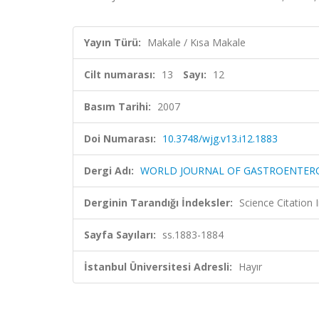
Yayın Türü:
Makale / Kısa Makale
Cilt numarası:
13
Sayı:
12
Basım Tarihi:
2007
Doi Numarası:
10.3748/wjg.v13.i12.1883
Dergi Adı:
WORLD JOURNAL OF GASTROENTER
Derginin Tarandığı İndeksler:
Science Citation
Sayfa Sayıları:
ss.1883-1884
İstanbul Üniversitesi Adresli:
Hayır