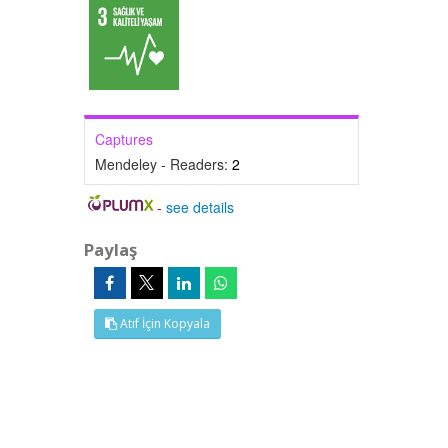
Captures
Mendeley - Readers:
2
-
see details
Paylaş
Atıf İçin Kopyala