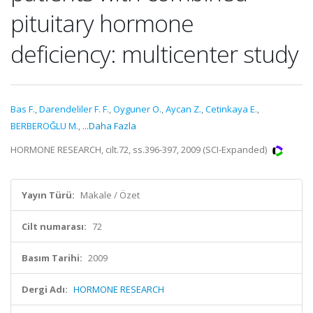
pituitary hormone
deficiency: multicenter study
Bas F.
,
Darendeliler F. F.
,
Oyguner O.
,
Aycan Z.
,
Cetinkaya E.
,
BERBEROĞLU M.
,
...Daha Fazla
HORMONE RESEARCH, cilt.72, ss.396-397, 2009 (SCI-Expanded)
Yayın Türü:
Makale / Özet
Cilt numarası:
72
Basım Tarihi:
2009
Dergi Adı:
HORMONE RESEARCH