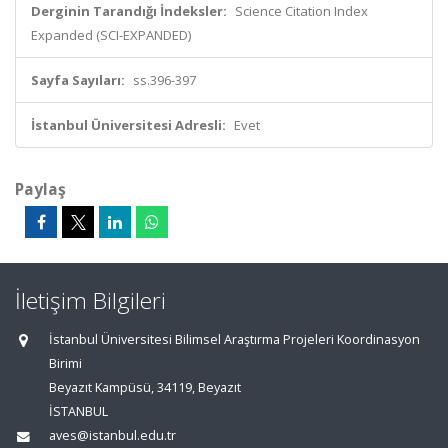
Derginin Tarandığı İndeksler:
Science Citation Index
Expanded (SCI-EXPANDED)
Sayfa Sayıları:
ss.396-397
İstanbul Üniversitesi Adresli:
Evet
Paylaş
İletişim Bilgileri
İstanbul Üniversitesi Bilimsel Araştırma Projeleri Koordinasyon
Birimi
Beyazıt Kampüsü, 34119, Beyazıt
İSTANBUL
aves@istanbul.edu.tr