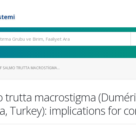
stemi
F SALMO TRUTTA MACROSTIGMA...
 trutta macrostigma (Duméril
, Turkey): implications for c