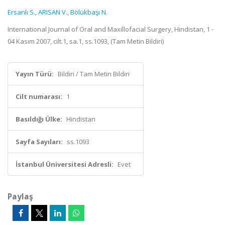
Ersanlı S.
,
ARISAN V.
,
Bölükbaşı N.
International Journal of Oral and Maxillofacial Surgery, Hindistan, 1 -
04 Kasım 2007, cilt.1, sa.1, ss.1093, (Tam Metin Bildiri)
Yayın Türü:
Bildiri / Tam Metin Bildiri
Cilt numarası:
1
Basıldığı Ülke:
Hindistan
Sayfa Sayıları:
ss.1093
İstanbul Üniversitesi Adresli:
Evet
Paylaş