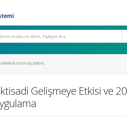
stemi
RININ İKTISADI GELIŞMEYE...
ktisadi Gelişmeye Etkisi ve 20
Uygulama