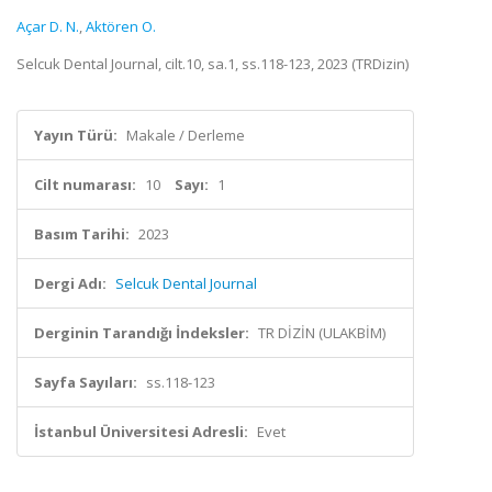
Açar D. N.
,
Aktören O.
Selcuk Dental Journal, cilt.10, sa.1, ss.118-123, 2023 (TRDizin)
Yayın Türü:
Makale / Derleme
Cilt numarası:
10
Sayı:
1
Basım Tarihi:
2023
Dergi Adı:
Selcuk Dental Journal
Derginin Tarandığı İndeksler:
TR DİZİN (ULAKBİM)
Sayfa Sayıları:
ss.118-123
İstanbul Üniversitesi Adresli:
Evet