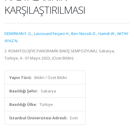
KARŞILAŞTIRILMASI
DEMİRKAN F. G.
,
Lassoued Ferjani H.
,
Ben Nessib D.
,
Hamdi W.
,
AKTAY
AYAZ N.
2. ROMATOLOJİYE PANORAMİK BAKIŞ SEMPOZYUMU, Sakarya,
Türkiye, 4 - 07 Mayıs 2023, (Özet Bildiri)
Yayın Türü:
Bildiri / Özet Bildiri
Basıldığı Şehir:
Sakarya
Basıldığı Ülke:
Türkiye
İstanbul Üniversitesi Adresli:
Evet