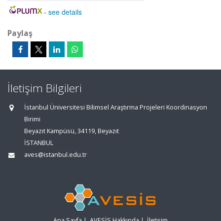
-
see details
Paylaş
İletişim Bilgileri
İstanbul Üniversitesi Bilimsel Araştırma Projeleri Koordinasyon
Birimi
Beyazıt Kampüsü, 34119, Beyazıt
İSTANBUL
aves@istanbul.edu.tr
Ana Sayfa
|
AVESİS Hakkında
|
İletişim