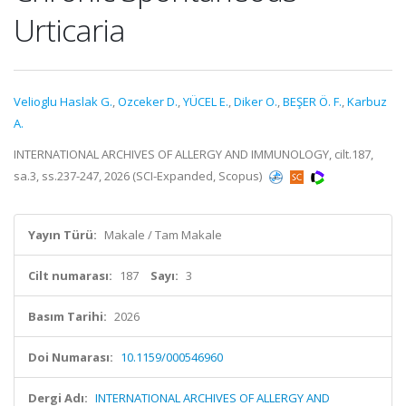
Urticaria
Velioglu Haslak G.
,
Ozceker D.
,
YÜCEL E.
,
Diker O.
,
BEŞER Ö. F.
,
Karbuz
A.
INTERNATIONAL ARCHIVES OF ALLERGY AND IMMUNOLOGY, cilt.187,
sa.3, ss.237-247, 2026 (SCI-Expanded, Scopus)
Yayın Türü:
Makale / Tam Makale
Cilt numarası:
187
Sayı:
3
Basım Tarihi:
2026
Doi Numarası:
10.1159/000546960
Dergi Adı:
INTERNATIONAL ARCHIVES OF ALLERGY AND