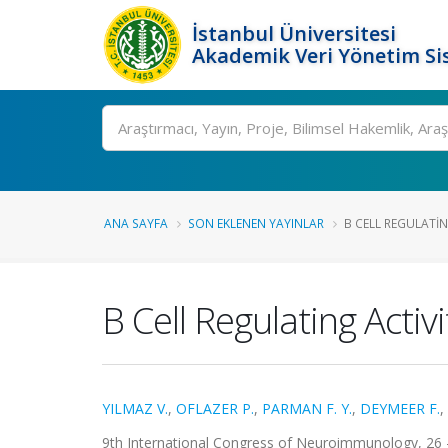
İstanbul Üniversitesi
Akademik Veri Yönetim Si
Ara
ANA SAYFA
SON EKLENEN YAYINLAR
B CELL REGULATING
B Cell Regulating Activ
YILMAZ V.
,
OFLAZER P.
,
PARMAN F. Y.
,
DEYMEER F.
,
9th International Congress of Neuroimmunology, 26 - 