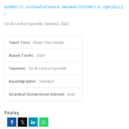
EKMEKCİ Ö.
,
YÜCEDAĞ KESKİN N.
,
AKKANAT ÖZTÜRK E. B.
,
AŞIKOĞLU Ş.
İ.
On İki Levha Yayıncılık, İstanbul, 2024
Yayın Türü:
Kitap / Ders Kitabı
Basım Tarihi:
2024
Yayınevi:
On İki Levha Yayıncılık
Basıldığı Şehir:
İstanbul
İstanbul Üniversitesi Adresli:
Evet
Paylaş