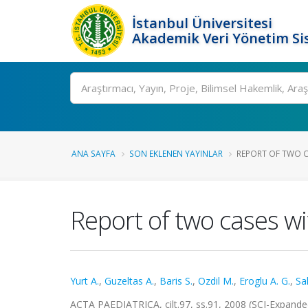
İstanbul Üniversitesi
Akademik Veri Yönetim Si
Ara
ANA SAYFA
SON EKLENEN YAYINLAR
REPORT OF TWO C
Report of two cases w
Yurt A.
,
Guzeltas A.
,
Baris S.
,
Ozdil M.
,
Eroglu A. G.
,
Sal
ACTA PAEDIATRICA, cilt.97, ss.91, 2008 (SCI-Expand