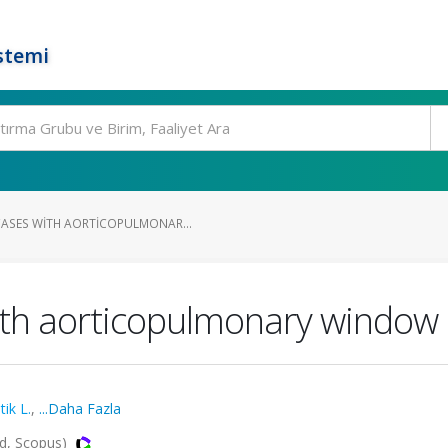
stemi
ASES WITH AORTICOPULMONAR...
ith aorticopulmonary window
tik L.
,
...Daha Fazla
ed, Scopus)