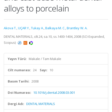
alloys to porcelain
Akova T.
,
UÇAR Y.
,
Tukay A.
,
Balkaya M. C.
,
Brantley W. A.
DENTAL MATERIALS, cilt.24, sa.10, ss.1400-1404, 2008 (SCI-Expanded,
Scopus)
Yayın Türü:
Makale / Tam Makale
Cilt numarası:
24
Sayı:
10
Basım Tarihi:
2008
Doi Numarası:
10.1016/j.dental.2008.03.001
Dergi Adı:
DENTAL MATERIALS