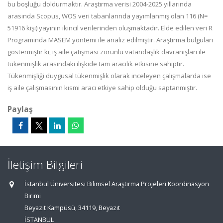
bu boşluğu doldurmaktır. Araştırma verisi 2004-2025 yıllarında
arasında Scopus, WOS veri tabanlarında yayımlanmış olan 116 (N=
51916 kişi) yayının ikincil verilerinden oluşmaktadır. Elde edilen veri R
Programında MASEM yöntemi ile analiz edilmiştir.
Araştırma bulguları
göstermiştir ki, iş aile çatışması zorunlu vatandaşlık davranışları ile
tükenmişlik arasındaki ilişkide tam aracılık etkisine sahiptir.
Tükenmişliği duygusal tükenmişlik olarak inceleyen çalışmalarda ise
iş aile çalışmasının kısmi aracı etkiye sahip olduğu saptanmıştır.
Paylaş
İletişim Bilgileri
İstanbul Üniversitesi Bilimsel Araştırma Projeleri Koordinasyon
Birimi
Beyazıt Kampüsü, 34119, Beyazıt
İSTANBUL