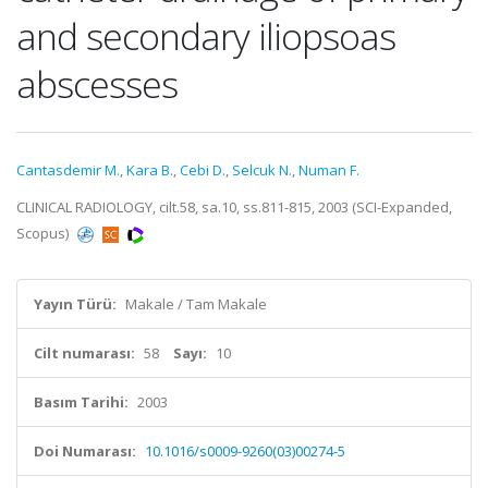
and secondary iliopsoas
abscesses
Cantasdemir M.
,
Kara B.
,
Cebi D.
,
Selcuk N.
,
Numan F.
CLINICAL RADIOLOGY, cilt.58, sa.10, ss.811-815, 2003 (SCI-Expanded,
Scopus)
Yayın Türü:
Makale / Tam Makale
Cilt numarası:
58
Sayı:
10
Basım Tarihi:
2003
Doi Numarası:
10.1016/s0009-9260(03)00274-5