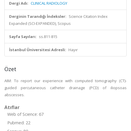
Dergi Adı:
CLINICAL RADIOLOGY
Derginin Tarandığı İndeksler:
Science Citation Index
Expanded (SCI-EXPANDED), Scopus
Sayfa Sayıları:
ss.811-815
İstanbul Üniversitesi Adresli:
Hayır
Özet
AIM: To report our experience with computed tomography (CT)-
guided percutaneous catheter drainage (PCD) of iliopsoas
abscesses.
Atıflar
Web of Science: 67
Pubmed: 22