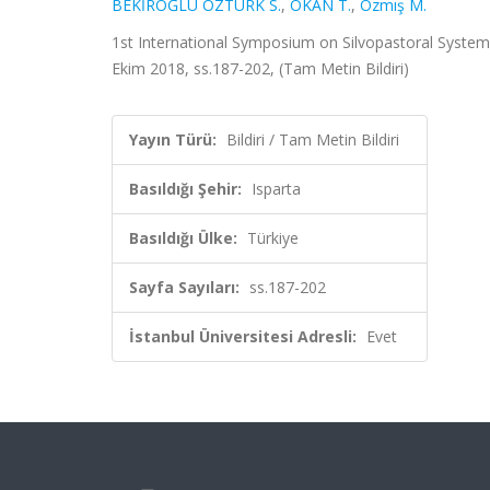
BEKİROĞLU ÖZTÜRK S.
,
OKAN T.
,
Özmış M.
1st International Symposium on Silvopastoral Systems
Ekim 2018, ss.187-202, (Tam Metin Bildiri)
Yayın Türü:
Bildiri / Tam Metin Bildiri
Basıldığı Şehir:
Isparta
Basıldığı Ülke:
Türkiye
Sayfa Sayıları:
ss.187-202
İstanbul Üniversitesi Adresli:
Evet