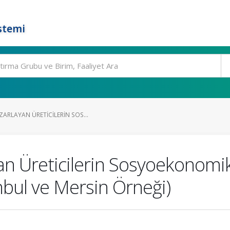
stemi
ARLAYAN ÜRETICILERIN SOS...
n Üreticilerin Sosyoekonomik 
anbul ve Mersin Örneği)