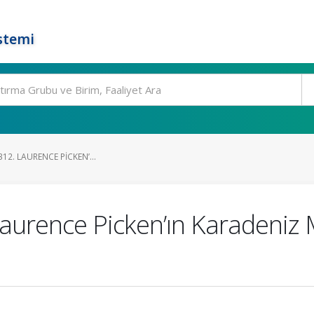
stemi
 312. LAURENCE PICKEN’...
. Laurence Picken’ın Karadeniz