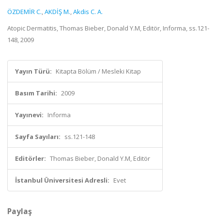
ÖZDEMİR C.
,
AKDİŞ M.
,
Akdis C. A.
Atopic Dermatitis, Thomas Bieber, Donald Y.M, Editör, Informa, ss.121-
148, 2009
Yayın Türü:
Kitapta Bölüm / Mesleki Kitap
Basım Tarihi:
2009
Yayınevi:
Informa
Sayfa Sayıları:
ss.121-148
Editörler:
Thomas Bieber, Donald Y.M, Editör
İstanbul Üniversitesi Adresli:
Evet
Paylaş