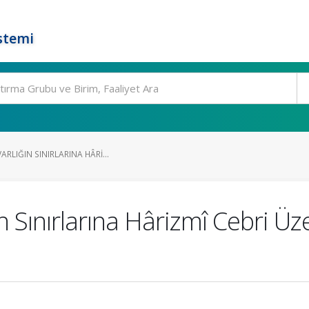
stemi
RLIĞIN SINIRLARINA HÂRI...
n Sınırlarına Hârizmî Cebri Ü