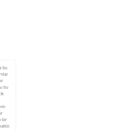
a bu
ımlar
ir
ğu bu
tik
rin
ür
 bir
aktır.