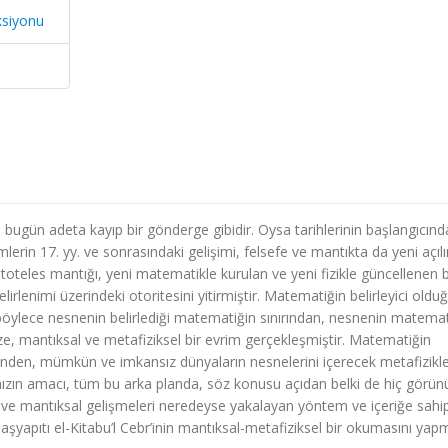
ksiyonu
 bugün adeta kayıp bir gönderge gibidir. Oysa tarihlerinin başlangıcınd
mlerin 17. yy. ve sonrasındaki gelişimi, felsefe ve mantıkta da yeni açıl
istoteles mantığı, yeni matematikle kurulan ve yeni fizikle güncellenen b
irlenimi üzerindeki otoritesini yitirmiştir. Matematiğin belirleyici oldu
 böylece nesnenin belirlediği matematiğin sınırından, nesnenin matema
ze, mantıksal ve metafiziksel bir evrim gerçekleşmiştir. Matematiğin
ğinden, mümkün ve imkansız dünyaların nesnelerini içerecek metafizikle
mızın amacı, tüm bu arka planda, söz konusu açıdan belki de hiç görün
ve mantıksal gelişmeleri neredeyse yakalayan yöntem ve içeriğe sahip
şyapıtı el-Kitabu’l Cebr’inin mantıksal-metafiziksel bir okumasını yapm