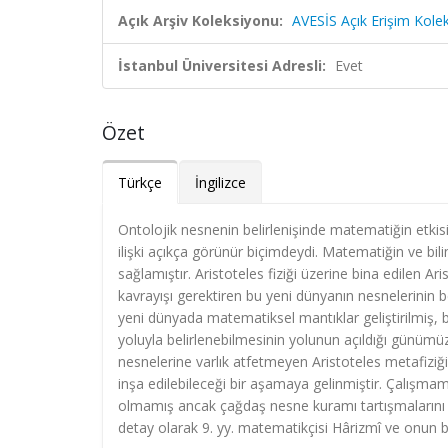
Açık Arşiv Koleksiyonu:
AVESİS Açık Erişim Kole
İstanbul Üniversitesi Adresli:
Evet
Özet
Türkçe
İngilizce
Ontolojik nesnenin belirlenişinde matematiğin etkisi
ilişki açıkça görünür biçimdeydi. Matematiğin ve bili
sağlamıştır. Aristoteles fiziği üzerine bina edilen Ar
kavrayışı gerektiren bu yeni dünyanın nesnelerinin bel
yeni dünyada matematiksel mantıklar geliştirilmiş,
yoluyla belirlenebilmesinin yolunun açıldığı günümü
nesnelerine varlık atfetmeyen Aristoteles metafizi
inşa edilebileceği bir aşamaya gelinmiştir. Çalışma
olmamış ancak çağdaş nesne kuramı tartışmalarını 
detay olarak 9. yy. matematikçisi Hârizmî ve onun ba