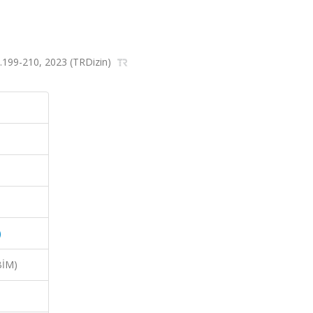
 ss.199-210, 2023 (TRDizin)
)
BİM)