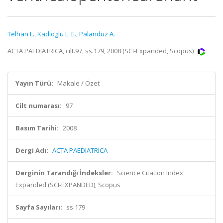
Telhan L.
,
Kadioglu L. E.
,
Palanduz A.
ACTA PAEDIATRICA, cilt.97, ss.179, 2008 (SCI-Expanded, Scopus)
Yayın Türü:
Makale / Özet
Cilt numarası:
97
Basım Tarihi:
2008
Dergi Adı:
ACTA PAEDIATRICA
Derginin Tarandığı İndeksler:
Science Citation Index
Expanded (SCI-EXPANDED), Scopus
Sayfa Sayıları:
ss.179