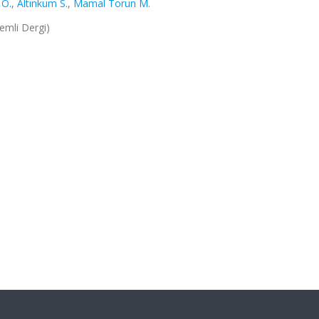
 Ö.
,
Altınkum S.
,
Mamal Torun M.
kemli Dergi)