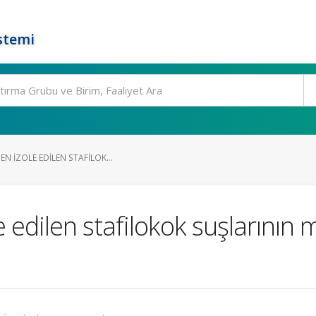
stemi
EN IZOLE EDILEN STAFILOK...
e edilen stafilokok suşlarının