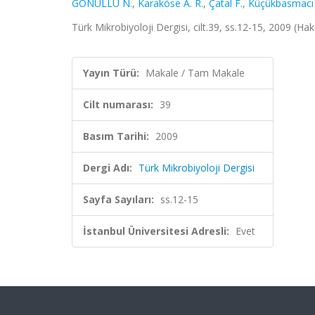
GÖNÜLLÜ N.
,
Karaköse A. R.
,
Çatal F.
,
Küçükbasmacı
Türk Mikrobiyoloji Dergisi, cilt.39, ss.12-15, 2009 (Ha
Yayın Türü:
Makale / Tam Makale
Cilt numarası:
39
Basım Tarihi:
2009
Dergi Adı:
Türk Mikrobiyoloji Dergisi
Sayfa Sayıları:
ss.12-15
İstanbul Üniversitesi Adresli:
Evet