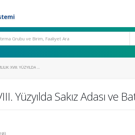
stemi
ILIK: XVIII. YÜZYILDA ...
VIII. Yüzyılda Sakız Adası ve Bat
rgi)