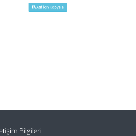
Atıf İçin Kopyala
letişim Bilgileri