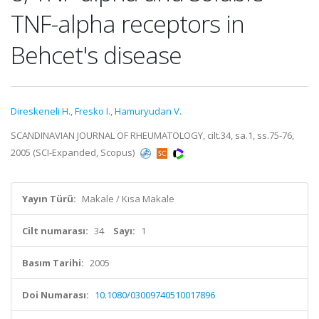
TNF-alpha receptors in
Behcet's disease
Direskeneli H.
,
Fresko I.
,
Hamuryudan V.
SCANDINAVIAN JOURNAL OF RHEUMATOLOGY, cilt.34, sa.1, ss.75-76,
2005 (SCI-Expanded, Scopus)
Yayın Türü:
Makale / Kısa Makale
Cilt numarası:
34
Sayı:
1
Basım Tarihi:
2005
Doi Numarası:
10.1080/03009740510017896