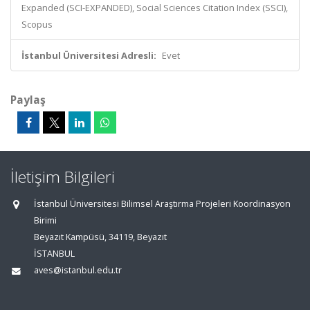
Expanded (SCI-EXPANDED), Social Sciences Citation Index (SSCI),
Scopus
İstanbul Üniversitesi Adresli:
Evet
Paylaş
İletişim Bilgileri
İstanbul Üniversitesi Bilimsel Araştırma Projeleri Koordinasyon
Birimi
Beyazıt Kampüsü, 34119, Beyazıt
İSTANBUL
aves@istanbul.edu.tr