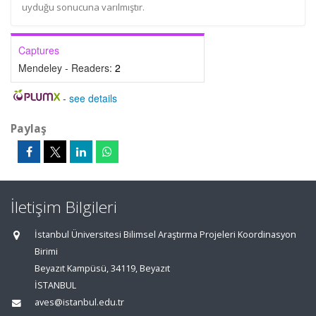
uyduğu sonucuna varılmıştır.
Captures
Mendeley - Readers:
2
-
see details
Paylaş
İletişim Bilgileri
İstanbul Üniversitesi Bilimsel Araştırma Projeleri Koordinasyon
Birimi
Beyazıt Kampüsü, 34119, Beyazıt
İSTANBUL
aves@istanbul.edu.tr