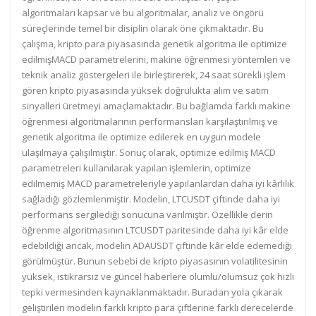
algoritmaları kapsar ve bu algoritmalar, analiz ve öngörü
süreçlerinde temel bir disiplin olarak öne çıkmaktadır. Bu
çalışma, kripto para piyasasında genetik algoritma ile optimize
edilmişMACD parametrelerini, makine öğrenmesi yöntemleri ve
teknik analiz göstergeleri ile birleştirerek, 24 saat sürekli işlem
gören kripto piyasasında yüksek doğrulukta alım ve satım
sinyalleri üretmeyi amaçlamaktadır. Bu bağlamda farklı makine
öğrenmesi algoritmalarının performansları karşılaştırılmış ve
genetik algoritma ile optimize edilerek en uygun modele
ulaşılmaya çalışılmıştır. Sonuç olarak, optimize edilmiş MACD
parametreleri kullanılarak yapılan işlemlerin, optimize
edilmemiş MACD parametreleriyle yapılanlardan daha iyi kârlılık
sağladığı gözlemlenmiştir. Modelin, LTCUSDT çiftinde daha iyi
performans sergilediği sonucuna varılmıştır. Özellikle derin
öğrenme algoritmasının LTCUSDT paritesinde daha iyi kâr elde
edebildiği ancak, modelin ADAUSDT çiftinde kâr elde edemediği
görülmüştür. Bunun sebebi de kripto piyasasının volatilitesinin
yüksek, istikrarsız ve güncel haberlere olumlu/olumsuz çok hızlı
tepki vermesinden kaynaklanmaktadır. Buradan yola çıkarak
geliştirilen modelin farklı kripto para çiftlerine farklı derecelerde