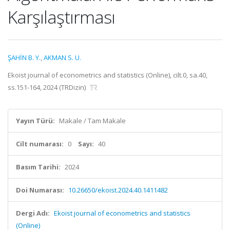
Karşılaştırması
ŞAHİN B. Y.
,
AKMAN S. U.
Ekoist journal of econometrics and statistics (Online), cilt.0, sa.40,
ss.151-164, 2024 (TRDizin)
Yayın Türü:
Makale / Tam Makale
Cilt numarası:
0
Sayı:
40
Basım Tarihi:
2024
Doi Numarası:
10.26650/ekoist.2024.40.1411482
Dergi Adı:
Ekoist journal of econometrics and statistics
(Online)