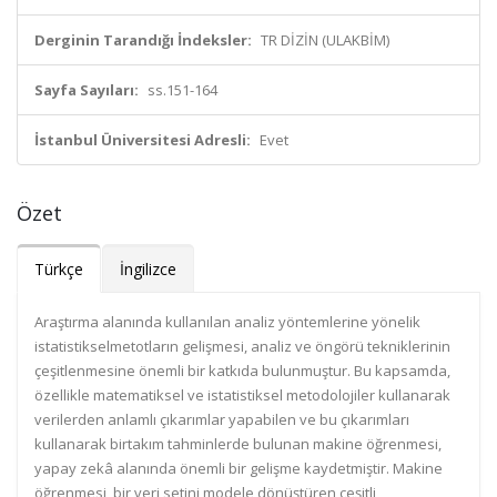
Derginin Tarandığı İndeksler:
TR DİZİN (ULAKBİM)
Sayfa Sayıları:
ss.151-164
İstanbul Üniversitesi Adresli:
Evet
Özet
Türkçe
İngilizce
Araştırma alanında kullanılan analiz yöntemlerine yönelik
istatistikselmetotların gelişmesi, analiz ve öngörü tekniklerinin
çeşitlenmesine önemli bir katkıda bulunmuştur. Bu kapsamda,
özellikle matematiksel ve istatistiksel metodolojiler kullanarak
verilerden anlamlı çıkarımlar yapabilen ve bu çıkarımları
kullanarak birtakım tahminlerde bulunan makine öğrenmesi,
yapay zekâ alanında önemli bir gelişme kaydetmiştir. Makine
öğrenmesi, bir veri setini modele dönüştüren çeşitli